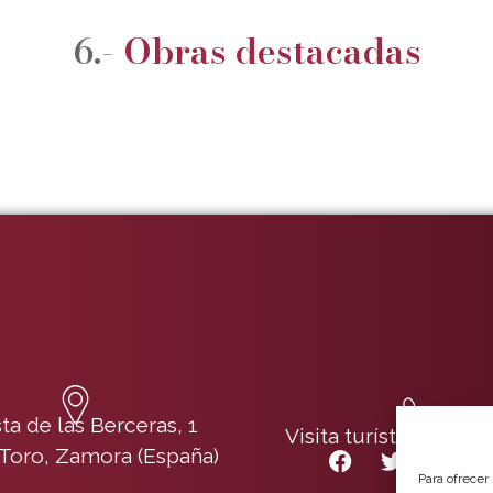
6.-
Obras destacadas
ta de las Berceras, 1
Visita turística: 696 1
Toro, Zamora (España)
Para ofrecer